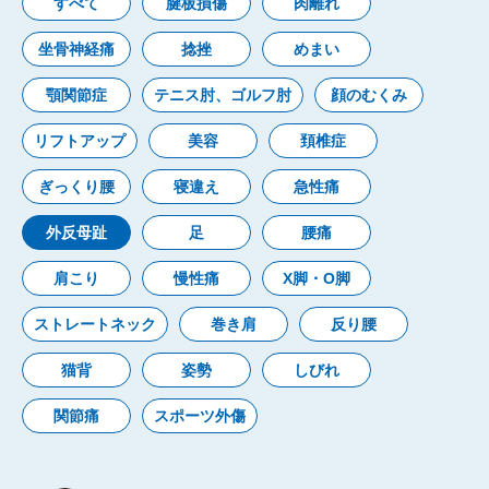
すべて
腱板損傷
肉離れ
坐骨神経痛
捻挫
めまい
顎関節症
テニス肘、ゴルフ肘
顔のむくみ
リフトアップ
美容
頚椎症
ぎっくり腰
寝違え
急性痛
外反母趾
足
腰痛
肩こり
慢性痛
X脚・O脚
ストレートネック
巻き肩
反り腰
猫背
姿勢
しびれ
関節痛
スポーツ外傷